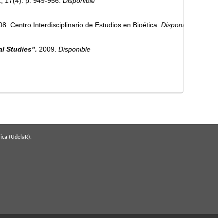
; 17(4): p. 949-956.
Disponible
8. Centro Interdisciplinario de Estudios en Bioética.
Disponible
al Studies".
2009.
Disponible
ica (UdelaR).