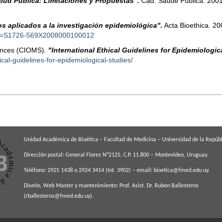
alud Pública: Limitaciones y Propuestas".
Cad. Saúde Pública. 2001
os aplicados a la investigación epidemiológica".
Acta Bioethica. 200
t&pid=S1726-569X2008000100012
iences (CIOMS).
"International Ethical Guidelines for Epidemiologic
ical-guidelines-for-epidemiological-studies/
Unidad Académica de Bioética – Facultad de Medicina – Universidad de la Repúbl
Dirección postal: General Flores N°2125, C.P. 11.800 – Montevideo, Uruguay.
Teléfono: 2925 1438 o 2924 3414 (Int. 3902) – email:
bioetica@fmed.edu.uy
.
Diseño, Web Master y mantenimiento: Prof. Asist. Dr. Ruben Ballesteros
(
rballesteros@fmed.edu.uy
).