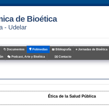
ica de Bioética
a - Udelar
📁​ Documentos
🎥 Polimedias
📖 Bibliografía
⭐ Jornadas de Bioética
ión
🎭 Podcast, Arte y Bioética
✉️ Contacto
_________________________________________________
Ética de la Salud Pública
_________________________________________________