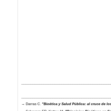
________________________________________
________________________________________
→ Darras C.
"Bioética y Salud Pública: al cruce de l