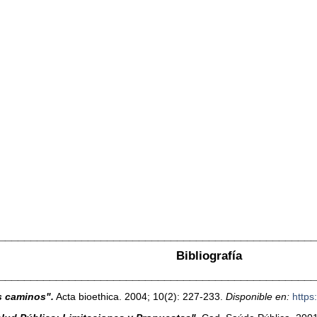
_________________________________________________
Bibliografía
_________________________________________________
os caminos".
Acta bioethica. 2004; 10(2): 227-233.
Disponible en:
https