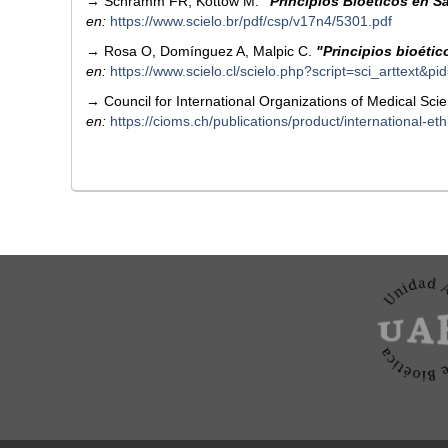
→ Schramm FR, Kottow M.
"Principios Bioéticos en S
en:
https://www.scielo.br/pdf/csp/v17n4/5301.pdf
→ Rosa O, Domínguez A, Malpic C.
"Principios bioétic
en:
https://www.scielo.cl/scielo.php?script=sci_arttex
→ Council for International Organizations of Medical Sc
en:
https://cioms.ch/publications/product/international-eth