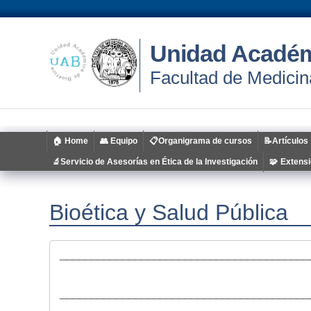
Unidad Académ
Facultad de Medicin
🏠 Home
👥 Equipo
📋Organigrama de cursos
📝Artículos
🔬Servicio de Asesorías en Ética de la Investigación
🧩 Extens
Bioética y Salud Pública
________________________________________
________________________________________