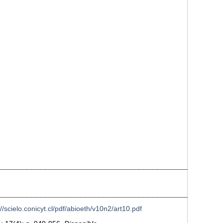
__________________________________________________
__________________________________________________
://scielo.conicyt.cl/pdf/abioeth/v10n2/art10.pdf