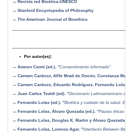
→
Revista red Bioética-UNESCO
→
Stanford Encyclopedia of Philosophy
→
The American Journal of Bioethics
__________________________________________________
Libros on-
__________________________________________________
Por autor(es):
→
Amnon Carmi (ed.).
"
Consentimiento informado".
→
Carmen Cardozo, Afife Mrad de Osorio, Constanza Martrí
→
Carmen Cardozo, Eduardo Rodríguez, Fernando Lolas y 
→
Juan Carlos Tealdi (ed).
"
Diccionario Latinoamericano de Bi
→
Fernando Lolas (ed.).
"
Bioética y cuidado de la salud. Equi
→
Fernando Lolas, Álvaro Quezada (ed.).
"
Pautas éticas de 
→
Fernando Lolas, Douglas K. Martin y Álvaro Quezada.
"Pr
→
Fernando Lolas, Lorenzo Agar.
"
Interfaces Between Bioethi