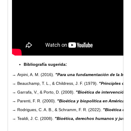
Bibliografía sugerida:
→
Arpini, A. M. (2016).
"Para una fundamentación de la bioéti
→
Beauchamp, T. L., & Childress, J. F. (1979).
"Principles of b
→
Garrafa, V., & Porto, D. (2008).
"Bioética de intervención"
.
→
Parenti, F. R. (2000).
"Bioética y biopolítica en América La
→
Rodrigues, C. A. B., & Schramm, F. R. (2022).
"Bioética de 
→
Tealdi, J. C. (2008).
"Bioética, derechos humanos y justici