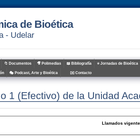
ica de Bioética
a - Udelar
📁​ Documentos
🎥 Polimedias
📖 Bibliografía
⭐ Jornadas de Bioética
ión
🎭 Podcast, Arte y Bioética
✉️ Contacto
o 1 (Efectivo) de la Unidad Aca
________________________________________________________
Llamados vigente
________________________________________________________