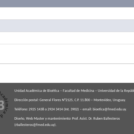
Unidad Académica de Bioética – Facultad de Medicina – Universidad de la Repúbl
Dirección postal: General Flores N°2125, C.P. 11.800 – Montevideo, Uruguay.
Teléfono: 2925 1438 o 2924 3414 (Int. 3902) – email:
bioetica@fmed.edu.uy
.
Diseño, Web Master y mantenimiento: Prof. Asist. Dr. Ruben Ballesteros
(
rballesteros@fmed.edu.uy
).