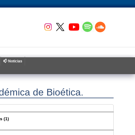
📫 Noticias
démica de Bioética.
________________________________________________________
s (1)
________________________________________________________