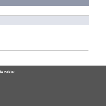
Ta
19
63.
63
ica (UdelaR).