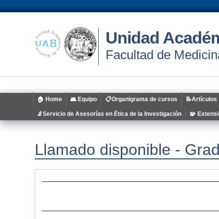
Unidad Académ
Facultad de Medicin
🏠 Home
👥 Equipo
📋Organigrama de cursos
📝Artículos
🔬Servicio de Asesorías en Ética de la Investigación
🧩 Extens
Llamado disponible - Grad
_____________________________________________
_____________________________________________